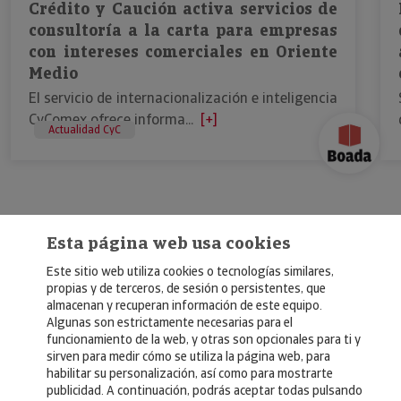
Crédito y Caución activa servicios de
consultoría a la carta para empresas
con intereses comerciales en Oriente
Medio
El servicio de internacionalización e inteligencia
CyComex ofrece informa...
[+]
Actualidad CyC
Esta página web usa cookies
Este sitio web utiliza cookies o tecnologías similares,
propias y de terceros, de sesión o persistentes, que
almacenan y recuperan información de este equipo.
Algunas son estrictamente necesarias para el
© Copyright 2026, Crédito y Caución
funcionamiento de la web, y otras son opcionales para ti y
sirven para medir cómo se utiliza la página web, para
Aviso Legal
habilitar su personalización, así como para mostrarte
publicidad. A continuación, podrás aceptar todas pulsando
Política de Privacidad