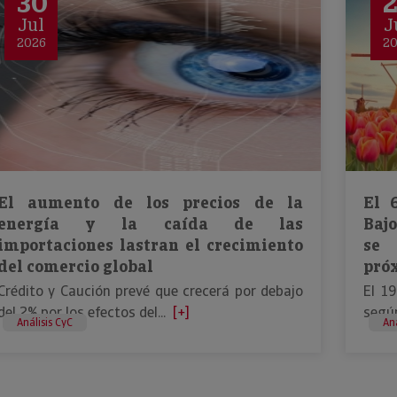
30
Jul
J
2026
2
El aumento de los precios de la
El 
energía y la caída de las
Bajo
importaciones lastran el crecimiento
se 
del comercio global
pró
Crédito y Caución prevé que crecerá por debajo
El 1
del 2% por los efectos del...
[+]
según
Análisis CyC
Aná