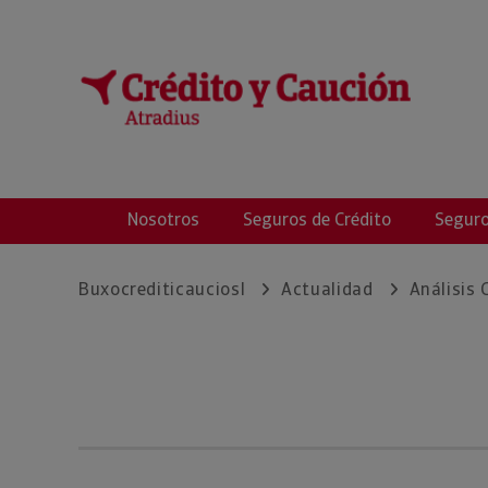
Buxó Crèdit i Cau
Nosotros
Seguros de Crédito
Seguro
Buxocrediticauciosl
Actualidad
Análisis 