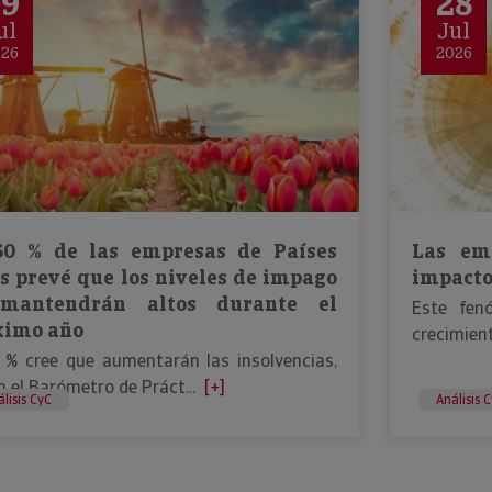
29
28
ul
Jul
026
2026
60 % de las empresas de Países
Las em
s prevé que los niveles de impago
impacto
mantendrán altos durante el
Este fen
ximo año
crecimient
9 % cree que aumentarán las insolvencias,
 el Barómetro de Práct...
[+]
lisis CyC
Análisis 