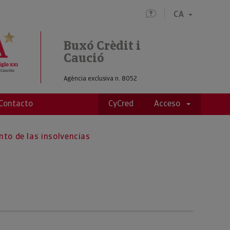
CA
Buxó Crèdit i
Caució
Agència exclusiva n. 8052
Contacto
CyCred
Acceso
to de las insolvencias