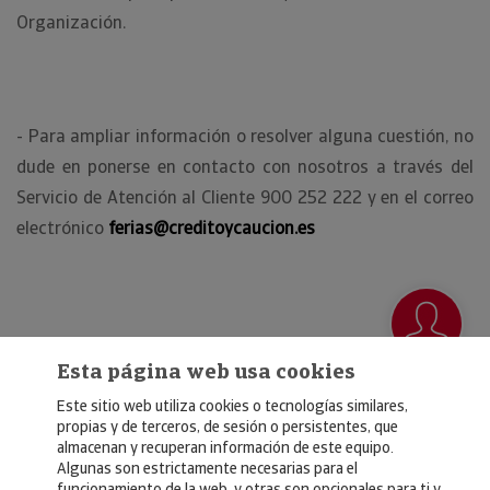
Organización.
- Para ampliar información o resolver alguna cuestión, no
dude en ponerse en contacto con nosotros a través del
Servicio de Atención al Cliente 900 252 222 y en el correo
electrónico
ferias@creditoycaucion.es
Esta página web usa cookies
Este sitio web utiliza cookies o tecnologías similares,
propias y de terceros, de sesión o persistentes, que
almacenan y recuperan información de este equipo.
Algunas son estrictamente necesarias para el
© Copyright 2026, Crédito y Caución
funcionamiento de la web, y otras son opcionales para ti y