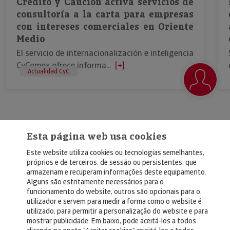
Crédito y Caución activa servicios de
consultoría a la carta para empresas
con intereses comerciales en Oriente
Medio
El servicio de internacionalización e inteligencia
CyComex ofrece informa...
[+]
Actualidad CyC
Esta página web usa cookies
Este website utiliza cookies ou tecnologias semelhantes,
próprios e de terceiros, de sessão ou persistentes, que
armazenam e recuperam informações deste equipamento.
Alguns são estritamente necessários para o
© Copyright 2026, Crédito y Caución
funcionamento do website, outros são opcionais para o
utilizador e servem para medir a forma como o website é
Aviso Legal
utilizado, para permitir a personalização do website e para
mostrar publicidade. Em baixo, pode aceitá-los a todos
Política de Privacidad