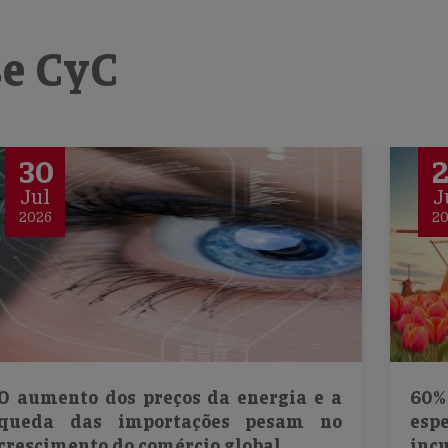
se CyC
30
Jul
J
2026
2
O aumento dos preços da energia e a
60%
queda das importações pesam no
es
crescimento do comércio global
in