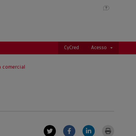
CyCred
Acesso
a comercial