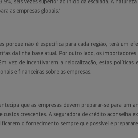
13,9%, seis vezes superior ao início da escalada. A natureza
para as empresas globais."
es porque não é específica para cada região, terá um efe
ifas da linha base atual. Por outro lado, os importadore
Em vez de incentivarem a relocalização, estas políticas
onais e financeiras sobre as empresas.
n antecipa que as empresas devem preparar-se para um am
a e custos crescentes. A seguradora de crédito aconselha 
ersificarem o fornecimento sempre que possível e preparare