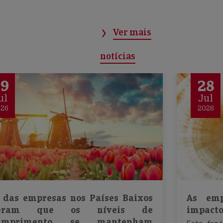
Ver mais
notícias
29
28
ul
Jul
026
2026
 das empresas nos Países Baixos
As emp
peram que os níveis de
impacto
cumprimento se mantenham