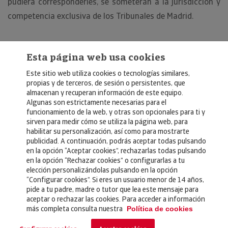
pudiera corresponderles, se someterán a la jurisdicción y
competencia exclusiva de los Tribunales de Madrid.
Esta página web usa cookies
Este sitio web utiliza cookies o tecnologías similares,
propias y de terceros, de sesión o persistentes, que
almacenan y recuperan información de este equipo.
Algunas son estrictamente necesarias para el
© Copyright 2026, Crédito y Caución
funcionamiento de la web, y otras son opcionales para ti y
sirven para medir cómo se utiliza la página web, para
Aviso Legal
habilitar su personalización, así como para mostrarte
publicidad. A continuación, podrás aceptar todas pulsando
Política de Privacidad
en la opción “Aceptar cookies”, rechazarlas todas pulsando
en la opción “Rechazar cookies” o configurarlas a tu
RGPD
elección personalizándolas pulsando en la opción
Política de Cookies
“Configurar cookies”. Si eres un usuario menor de 14 años,
pide a tu padre, madre o tutor que lea este mensaje para
aceptar o rechazar las cookies. Para acceder a información
Seguros
más completa consulta nuestra
Política de cookies
Noticias