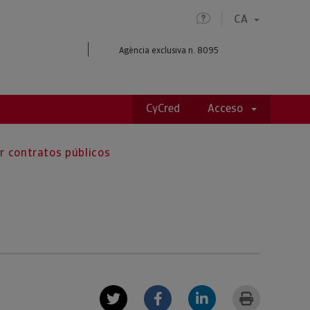
CA
Agència exclusiva n. 8095
CyCred
Acceso
r contratos públicos