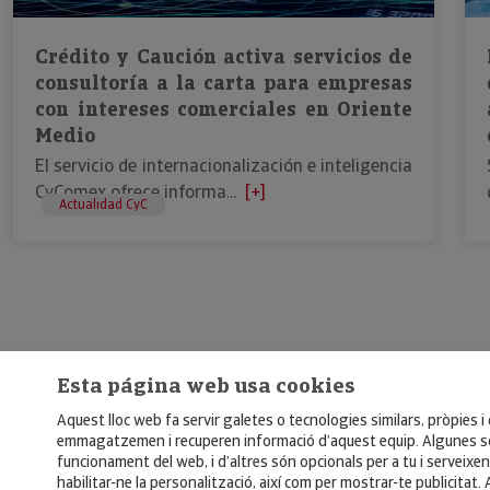
Crédito y Caución activa servicios de
consultoría a la carta para empresas
con intereses comerciales en Oriente
Medio
El servicio de internacionalización e inteligencia
CyComex ofrece informa...
[+]
Actualidad CyC
Esta página web usa cookies
Aquest lloc web fa servir galetes o tecnologies similars, pròpies i
emmagatzemen i recuperen informació d’aquest equip. Algunes só
funcionament del web, i d’altres són opcionals per a tu i serveixen
habilitar-ne la personalització, així com per mostrar-te publicitat