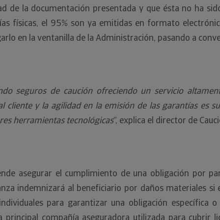
d de la documentación presentada y que ésta no ha sido 
ías físicas, el 95% son ya emitidas en formato electrónic
lo en la ventanilla de la Administración, pasando a conve
ndo seguros de caución ofreciendo un servicio altamen
al cliente y la agilidad en la emisión de las garantías es 
ores herramientas tecnológicas
”, explica el director de Ca
ende asegurar el cumplimiento de una obligación por par
ianza indemnizará al beneficiario por daños materiales s
individuales para garantizar una obligación específica o
 principal compañía aseguradora utilizada para cubrir lic