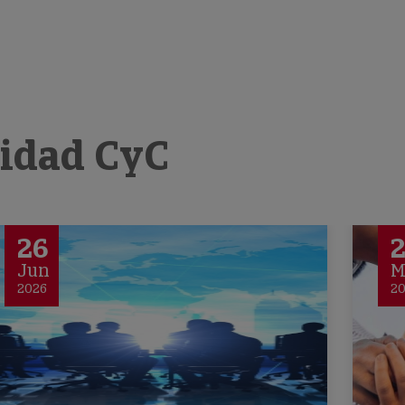
lidad CyC
26
Jun
M
2026
2