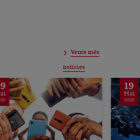
Veure més
notícies
29
19
ai
Mai
026
2026