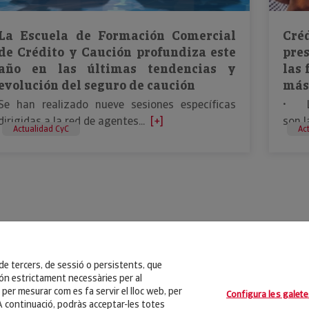
La Escuela de Formación Comercial
Cré
de Crédito y Caución profundiza este
pre
año en las últimas tendencias y
las
evolución del seguro de caución
más
Se han realizado nueve sesiones específicas
• Lo
dirigidas a la red de agentes...
[+]
son l
Actualidad CyC
Ac
 de tercers, de sessió o persistents, que
n estrictament necessàries per al
 per mesurar com es fa servir el lloc web, per
Configura les galete
. A continuació, podràs acceptar-les totes