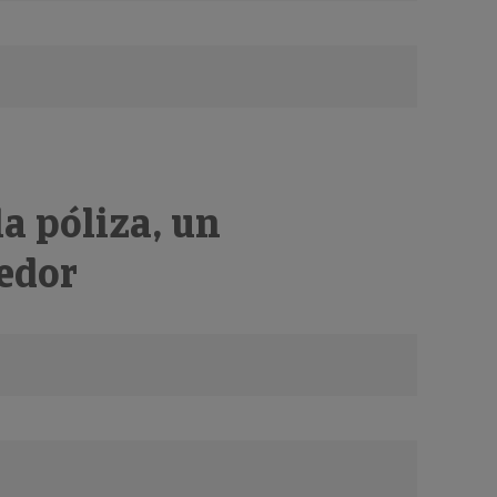
la póliza, un
eedor