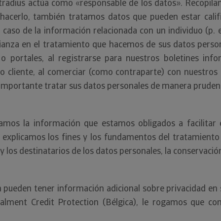
, Atradius actúa como «responsable de los datos». Recop
hacerlo, también tratamos datos que pueden estar cali
l caso de la información relacionada con un individuo (p.
nfianza en el tratamiento que hacemos de sus datos per
s o portales, al registrarse para nuestros boletines inf
 cliente, al comerciar (como contraparte) con nuestros
importante tratar sus datos personales de manera prudent
camos la información que estamos obligados a facilitar 
, explicamos los fines y los fundamentos del tratamiento
 y los destinatarios de los datos personales, la conservac
én pueden tener información adicional sobre privacidad en s
alment Credit Protection (Bélgica), le rogamos que con