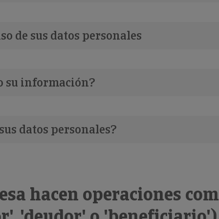
 uso de sus datos personales
o su información?
 sus datos personales?
presa hacen operaciones com
', 'deudor' o 'beneficiario')