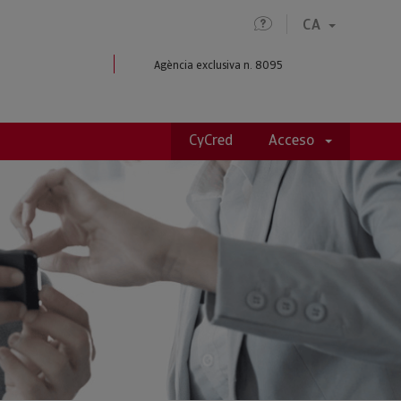
CA
Agència exclusiva n. 8095
CyCred
Acceso