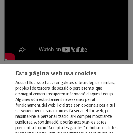
Esta página web usa cookies
Aquest lloc web fa servir galetes o tecnologies similars,
pròpies i de tercers, de sessió o persistents, que
emmagatzemen i recuperen informació d’aquest equip.
Algunes són estrictament necessàries per al
funcionament del web, i d’altres són opcionals per a tu i
© Copyright 2026, Crédito y Caución
serveixen per mesurar com es fa servir el lloc web, per
habilitar-ne la personalització, així com per mostrar-te
Aviso Legal
publicitat. A continuació, podràs acceptar-les totes
prement a l’opció “Accepta les galetes”, rebutjar-les totes
Política de Privacidad