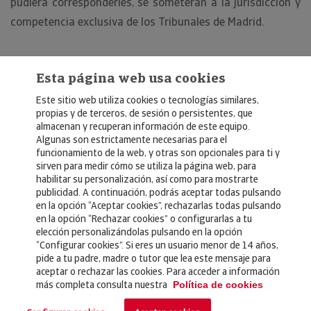
pudiera corresponderles, se someterán a la jurisdicción y
competencia exclusiva de los Tribunales de Madrid.
Esta página web usa cookies
Este sitio web utiliza cookies o tecnologías similares,
propias y de terceros, de sesión o persistentes, que
almacenan y recuperan información de este equipo.
Algunas son estrictamente necesarias para el
© Copyright 2026, Crédito y Caución
funcionamiento de la web, y otras son opcionales para ti y
sirven para medir cómo se utiliza la página web, para
Aviso Legal
habilitar su personalización, así como para mostrarte
publicidad. A continuación, podrás aceptar todas pulsando
Política de Privacidad
en la opción “Aceptar cookies”, rechazarlas todas pulsando
en la opción “Rechazar cookies” o configurarlas a tu
RGPD
elección personalizándolas pulsando en la opción
Política de Cookies
“Configurar cookies”. Si eres un usuario menor de 14 años,
pide a tu padre, madre o tutor que lea este mensaje para
aceptar o rechazar las cookies. Para acceder a información
Seguros
más completa consulta nuestra
Política de cookies
Noticias