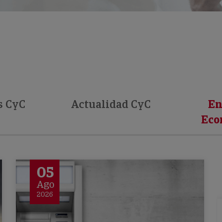
s CyC
Actualidad CyC
En
Eco
05
Ago
2026