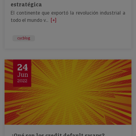
estratégica
El continente que exportó la revolución industrial a
todo el mundo v...
[+]
cycblog
24
Jun
2022
¿Qué son los credit default swaps?