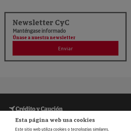
Mar
Alimentaria 2026
2026
Newsletter CyC
Manténgase informado
21
Únase a nuestra newsletter
Madrid
Ene
FITUR 2026
Enviar
2026
© Copyright 2026, Crédito y Caución
Esta página web usa cookies
Aviso Legal
Este sitio web utiliza cookies o tecnologías similares,