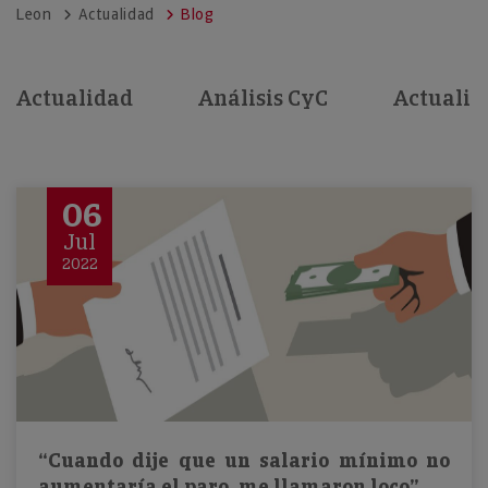
Leon
Actualidad
Blog
Actualidad
Análisis CyC
Actualid
06
Jul
2022
“Cuando dije que un salario mínimo no
aumentaría el paro, me llamaron loco”