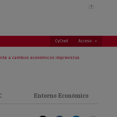
CyCred
Acceso
rente a cambios económicos imprevistos
C
Entorno Económico