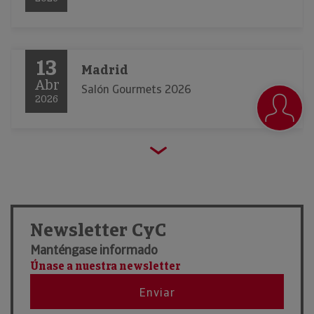
13
Madrid
Abr
Salón Gourmets 2026
2026
23
Barcelona
Mar
Alimentaria 2026
2026
Newsletter CyC
Manténgase informado
21
Únase a nuestra newsletter
Madrid
Ene
FITUR 2026
Enviar
2026