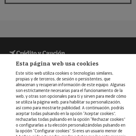
© Copyright 2026, Crédito y Caución
Esta página web usa cookies
Aviso Legal
Este sitio web utiliza cookies o tecnologías similares,
propias y de terceros, de sesión o persistentes, que
Política de Privacidad
almacenan y recuperan información de este equipo. Algunas
son estrictamente necesarias para el funcionamiento de la
RGPD
web, y otras son opcionales para ti y sirven para medir cómo
se utiliza la página web, para habilitar su personalización,
Política de Cookies
así como para mostrarte publicidad. A continuación, podrás
aceptar todas pulsando en la opción “Aceptar cookies”,
rechazarlas todas pulsando en la opción “Rechazar cookies”
Seguros
o configurarlas a tu elección personalizándolas pulsando en
Noticias
la opción “Configurar cookies”. Si eres un usuario menor de