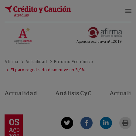
Afirma Gestores de Riesgos
Agencia exclusiva nº 12019
Afirma
Actualidad
Entorno Económico
El paro registrado disminuye un 3,9%
Actualidad
Análisis CyC
Actualid
05
Ago
2026