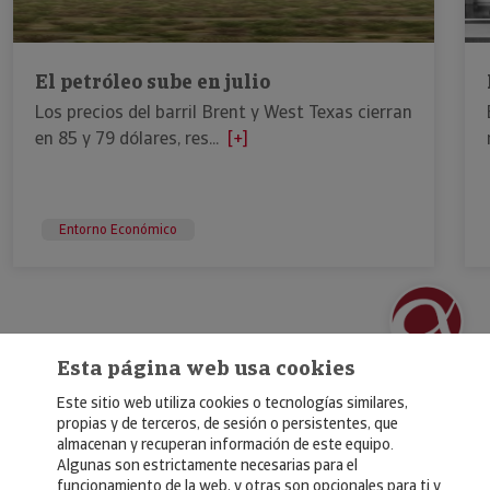
El petróleo sube en julio
Los precios del barril Brent y West Texas cierran
en 85 y 79 dólares, res...
[+]
Entorno Económico
Esta página web usa cookies
Este sitio web utiliza cookies o tecnologías similares,
propias y de terceros, de sesión o persistentes, que
almacenan y recuperan información de este equipo.
Algunas son estrictamente necesarias para el
© Copyright 2026, Crédito y Caución
funcionamiento de la web, y otras son opcionales para ti y