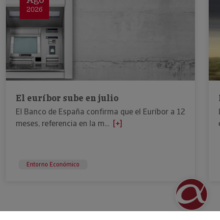
2026
El euríbor sube en julio
El Banco de España confirma que el Euríbor a 12
meses, referencia en la m...
[+]
Entorno Económico