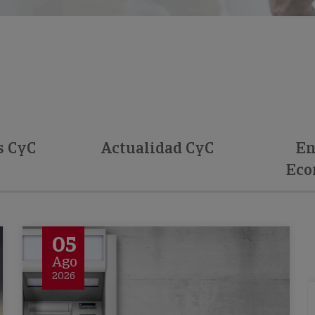
s CyC
Actualidad CyC
En
Eco
05
Ago
2026