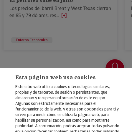
El petróleo sube en julio
Los precios del barril Brent y West Texas cierran
en 85 y 79 dólares, res...
[+]
Entorno Económico
Esta página web usa cookies
Este sitio web utiliza cookies o tecnologías similares,
propias y de terceros, de sesión o persistentes, que
almacenan y recuperan información de este equipo.
Algunas son estrictamente necesarias para el
© Copyright 2026, Crédito y Caución
funcionamiento de la web, y otras son opcionales para ti y
sirven para medir cómo se utiliza la página web, para
Aviso Legal
habilitar su personalización, así como para mostrarte
publicidad. A continuación, podrás aceptar todas pulsando
Política de Privacidad
en la opción “Aceptar cookies”, rechazarlas todas pulsando