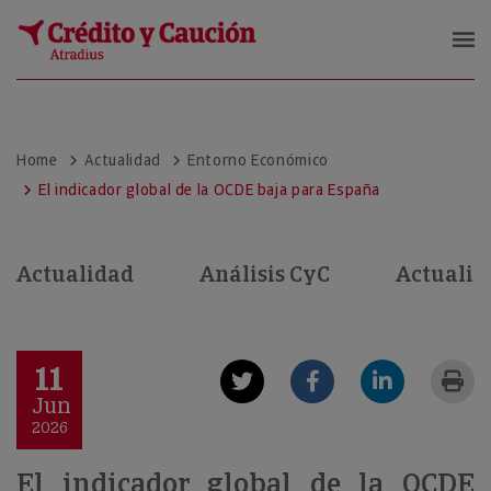
Crédito y Caución
Home
Actualidad
Entorno Económico
El indicador global de la OCDE baja para España
Actualidad
Análisis CyC
Actualid
11
Jun
2026
El indicador global de la OCDE