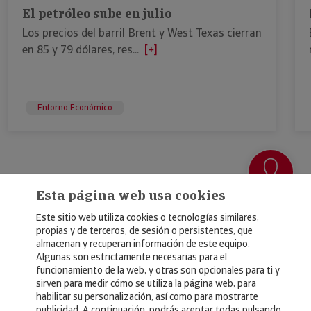
El petróleo sube en julio
Los precios del barril Brent y West Texas cierran
en 85 y 79 dólares, res...
[+]
Entorno Económico
Esta página web usa cookies
Este sitio web utiliza cookies o tecnologías similares,
propias y de terceros, de sesión o persistentes, que
almacenan y recuperan información de este equipo.
Algunas son estrictamente necesarias para el
© Copyright 2026, Crédito y Caución
funcionamiento de la web, y otras son opcionales para ti y
sirven para medir cómo se utiliza la página web, para
Aviso Legal
habilitar su personalización, así como para mostrarte
publicidad. A continuación, podrás aceptar todas pulsando