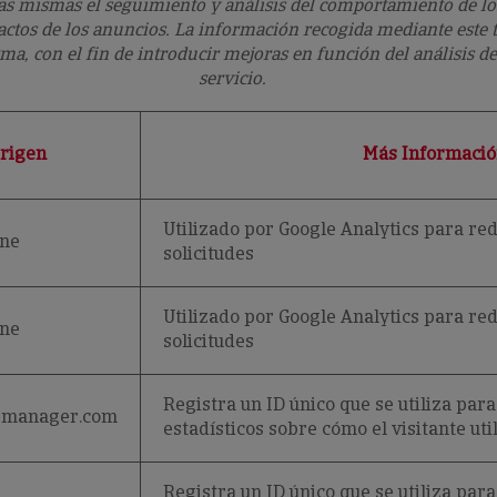
as mismas el seguimiento y análisis del comportamiento de los 
actos de los anuncios. La información recogida mediante este ti
orma, con el fin de introducir mejoras en función del análisis d
servicio.
rigen
Más Informació
Utilizado por Google Analytics para red
ine
solicitudes
Utilizado por Google Analytics para red
ine
solicitudes
Registra un ID único que se utiliza par
gmanager.com
estadísticos sobre cómo el visitante util
Registra un ID único que se utiliza par