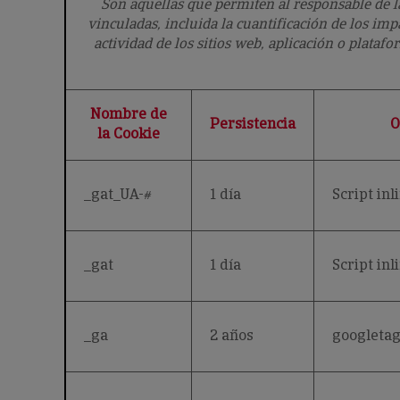
Son aquellas que permiten al responsable de l
vinculadas, incluida la cuantificación de los imp
actividad de los sitios web, aplicación o plataf
Nombre de
Persistencia
O
la Cookie
_gat_UA-#
1 día
Script inl
_gat
1 día
Script inl
_ga
2 años
googleta