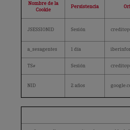
Nombre de la
Persistencia
Or
Cookie
JSESSIONID
Sesión
creditoy
a_sesagentes
1 día
iberinfo
TS#
Sesión
creditoy
NID
2 años
google.