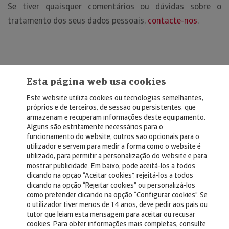
Se tiver quaisquer comentários ou dúvidas sobre o
tratamento dos seus dados pessoais,
contacte-nos
.
Esta página web usa cookies
Este website utiliza cookies ou tecnologias semelhantes,
próprios e de terceiros, de sessão ou persistentes, que
armazenam e recuperam informações deste equipamento.
Alguns são estritamente necessários para o
© Copyright 2026, Crédito y Caución
funcionamento do website, outros são opcionais para o
utilizador e servem para medir a forma como o website é
Aviso Legal
utilizado, para permitir a personalização do website e para
mostrar publicidade. Em baixo, pode aceitá-los a todos
Política de Privacidad
clicando na opção “Aceitar cookies”, rejeitá-los a todos
clicando na opção “Rejeitar cookies” ou personalizá-los
RGPD
como pretender clicando na opção “Configurar cookies”. Se
Política de Cookies
o utilizador tiver menos de 14 anos, deve pedir aos pais ou
tutor que leiam esta mensagem para aceitar ou recusar
cookies. Para obter informações mais completas, consulte