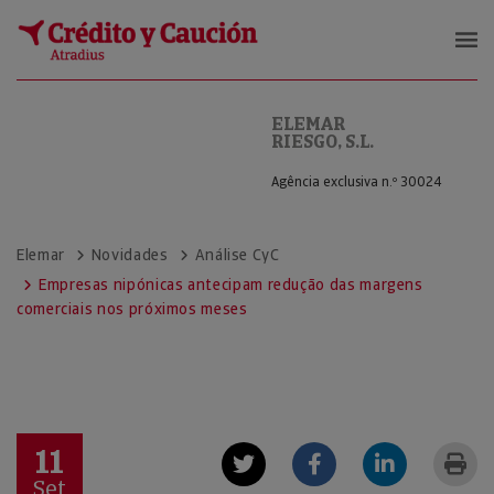
ELEMAR RIESGO, S.L.
ELEMAR
RIESGO, S.L.
Agência exclusiva n.º 30024
Elemar
Novidades
Análise CyC
Empresas nipónicas antecipam redução das margens
comerciais nos próximos meses
11
Set