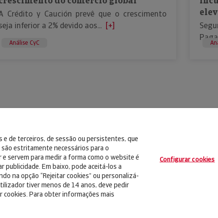
crescimento do comércio global
in
elev
A Crédito y Caución prevê que o crescimento
seja inferior a 2% devido aos...
[+]
Seg
Pagam
Análise CyC
An
 e de terceiros, de sessão ou persistentes, que
são estritamente necessários para o
r e servem para medir a forma como o website é
Configurar cookies
r publicidade. Em baixo, pode aceitá-los a
cando na opção “Rejeitar cookies” ou personalizá-
tilizador tiver menos de 14 anos, deve pedir
r cookies. Para obter informações mais
n
Aviso Legal
Política de Privacidad
RGPD
Política de Cookie