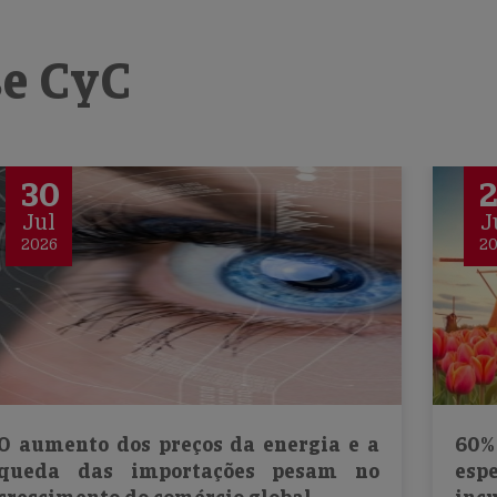
se CyC
30
Jul
J
2026
2
O aumento dos preços da energia e a
60%
queda das importações pesam no
es