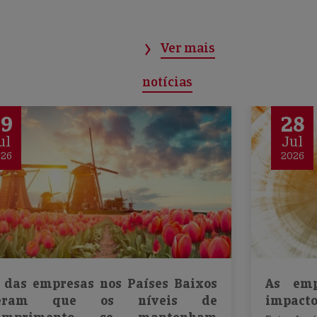
Ver mais
notícias
29
28
ul
Jul
026
2026
 das empresas nos Países Baixos
As emp
peram que os níveis de
impacto