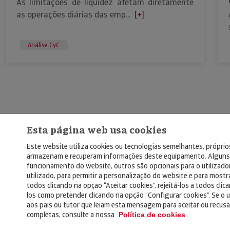
As limitações de liquidez afetam diretamente
as operações diárias das emp...
[+]
Análise CyC
Esta página web usa cookies
Este website utiliza cookies ou tecnologias semelhantes, próprios
armazenam e recuperam informações deste equipamento. Alguns 
funcionamento do website, outros são opcionais para o utilizado
utilizado, para permitir a personalização do website e para mostra
todos clicando na opção “Aceitar cookies”, rejeitá-los a todos cli
los como pretender clicando na opção “Configurar cookies”. Se o u
aos pais ou tutor que leiam esta mensagem para aceitar ou recusa
© Copyright 2026, Crédito y Caució
completas, consulte a nossa
Política de cookies