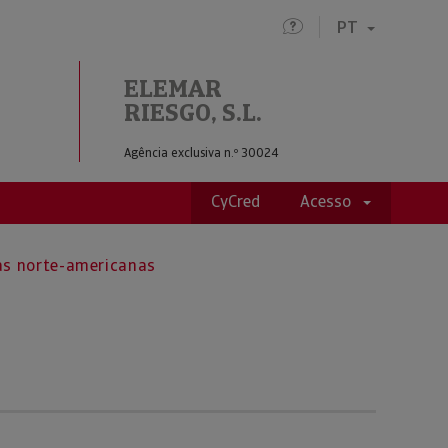
PT
ELEMAR
RIESGO, S.L.
Agência exclusiva n.º 30024
CyCred
Acesso
as norte-americanas