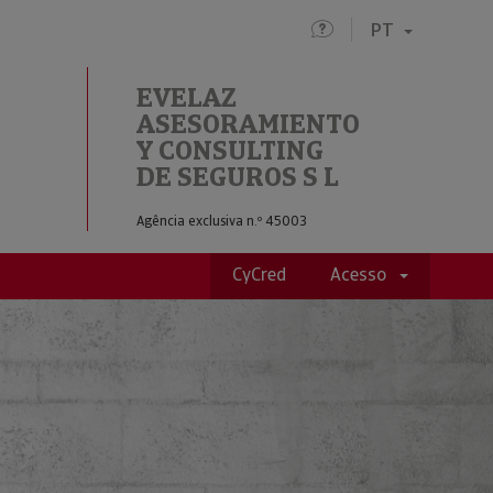
PT
EVELAZ
ASESORAMIENTO
NG DE SEGUROS S L
Y CONSULTING
DE SEGUROS S L
Agência exclusiva n.º 45003
CyCred
Acesso