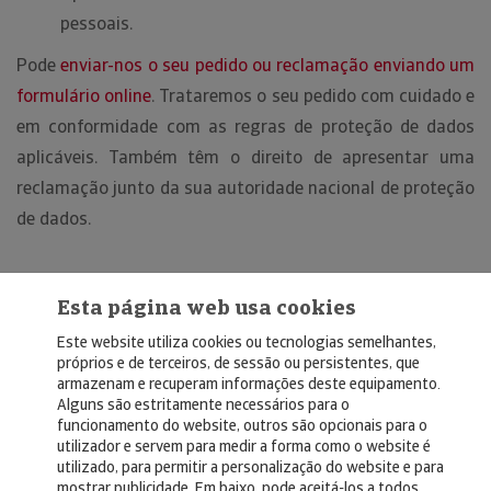
pessoais.
Pode
enviar-nos o seu pedido ou reclamação enviando um
formulário online
. Trataremos o seu pedido com cuidado e
em conformidade com as regras de proteção de dados
aplicáveis. Também têm o direito de apresentar uma
reclamação junto da sua autoridade nacional de proteção
de dados.
Esta página web usa cookies
Este website utiliza cookies ou tecnologias semelhantes,
próprios e de terceiros, de sessão ou persistentes, que
armazenam e recuperam informações deste equipamento.
Alguns são estritamente necessários para o
© Copyright 2026, Crédito y Caución
funcionamento do website, outros são opcionais para o
utilizador e servem para medir a forma como o website é
Aviso Legal
utilizado, para permitir a personalização do website e para
mostrar publicidade. Em baixo, pode aceitá-los a todos