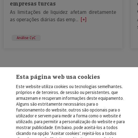
empresas turcas
As limitações de liquidez afetam diretamente
as operações diárias das emp...
[+]
Análise CyC
Esta página web usa cookies
Este website utiliza cookies ou tecnologias semelhantes,
próprios e de terceiros, de sessão ou persistentes, que
armazenam e recuperam informações deste equipamento.
Alguns são estritamente necessários para o
© Copyright 2026, Crédito y Caución
funcionamento do website, outros são opcionais para o
utilizador e servem para medir a forma como o website é
Aviso Legal
utilizado, para permitir a personalização do website e para
mostrar publicidade. Em baixo, pode aceitá-los a todos
Política de Privacidad
clicando na opção “Aceitar cookies”, rejeitá-los a todos