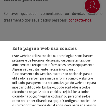
Se tiver quaisquer comentários ou dúvidas sobre o
tratamento dos seus dados pessoais,
contacte-nos
.
Esta página web usa cookies
Este website utiliza cookies ou tecnologias semelhantes,
próprios e de terceiros, de sessão ou persistentes, que
armazenam e recuperam informações deste equipamento.
Alguns são estritamente necessários para o
© Copyright 2026, Crédito y Caución
funcionamento do website, outros são opcionais para o
utilizador e servem para medir a forma como o website é
Aviso Legal
utilizado, para permitir a personalização do website e para
mostrar publicidade. Em baixo, pode aceitá-los a todos
Política de Privacidad
clicando na opção “Aceitar cookies”, rejeitá-los a todos
clicando na opção “Rejeitar cookies” ou personalizá-los
RGPD
como pretender clicando na opção “Configurar cookies”. Se
Política de Cookies
o utilizador tiver menos de 14 anos, deve pedir aos pais ou