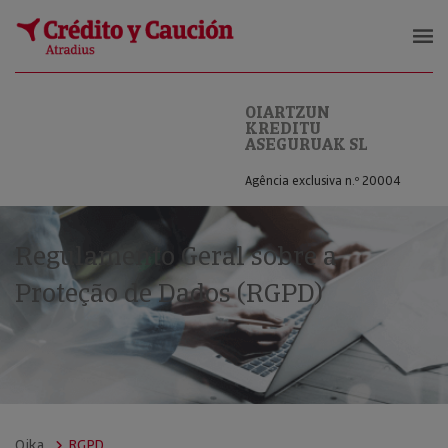
OIARTZUN KREDITU ASEGURUAK S
OIARTZUN
KREDITU
ASEGURUAK SL
Agência exclusiva n.º 20004
Regulamento Geral sobre a
Proteção de Dados (RGPD)
Oika
RGPD