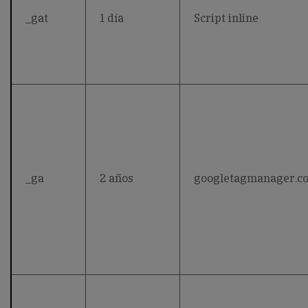
_gat
1 día
Script inline
_ga
2 años
googletagmanager.c