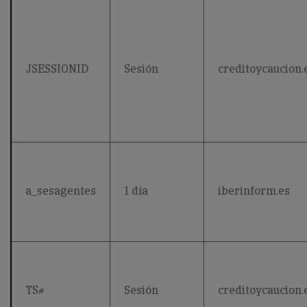
JSESSIONID
Sesión
creditoycaucion.
a_sesagentes
1 día
iberinform.es
TS#
Sesión
creditoycaucion.