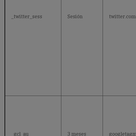
_twitter_sess
Sesión
twitter.com
_gcl_au
3 meses
googletag