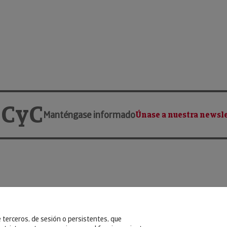
 CyC
Manténgase informado
Únase a nuestra newsle
e terceros, de sesión o persistentes, que