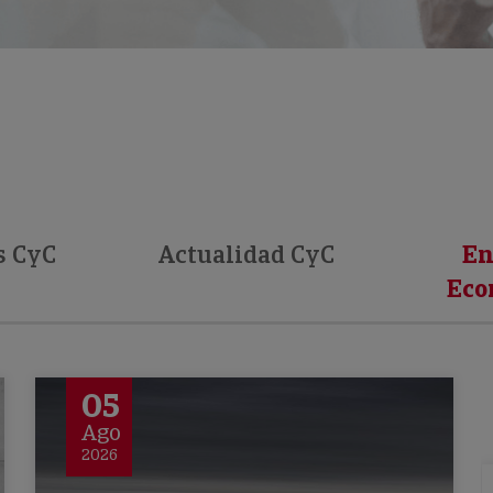
s CyC
Actualidad CyC
En
Eco
05
Ago
2026