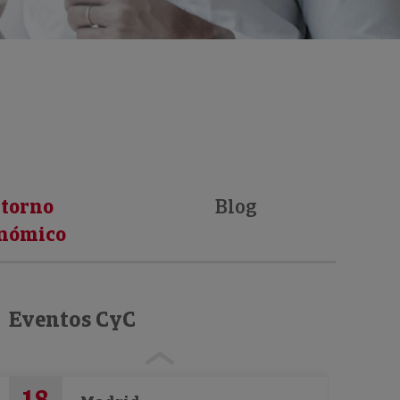
torno
Blog
nómico
Eventos CyC
18