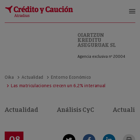
OIARTZUN KREDITU ASEGURUAK S
OIARTZUN
KREDITU
ASEGURUAK SL
Agencia exclusiva nº 20004
Oika
Actualidad
Entorno Económico
Las matriculaciones crecen un 6,2% interanual
Actualidad
Análisis CyC
Actualid
08