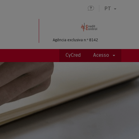
PT
IO
Agência exclusiva n.º 8142
CyCred
Acesso