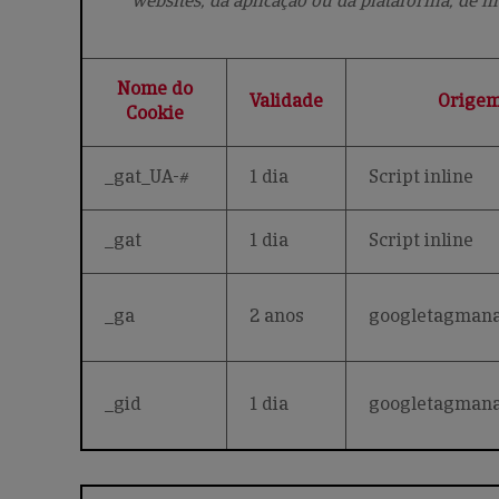
websites, da aplicação ou da plataforma, de m
Nome do
Validade
Orige
Cookie
_gat_UA-#
1 dia
Script inline
_gat
1 dia
Script inline
_ga
2 anos
googletagman
_gid
1 dia
googletagman