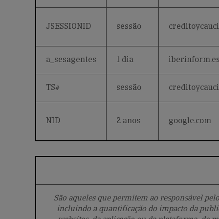
JSESSIONID
sessão
creditoycauci
a_sesagentes
1 dia
iberinform.e
TS#
sessão
creditoycauci
NID
2 anos
google.com
São aqueles que permitem ao responsável pelo
incluindo a quantificação do impacto da public