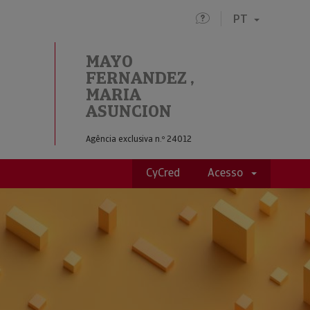
PT
MAYO
FERNANDEZ ,
N
MARIA
ASUNCION
Agência exclusiva n.º 24012
CyCred
Acesso