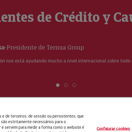
ientes de Crédito y C
Mª Concepción Anda Ugarte
-Di
En este negocio tratamos de minimiza
relaciones comerciales: es como disp
 e de terceiros, de sessão ou persistentes, que
são estritamente necessários para o
r e servem para medir a forma como o website é
Configurar cookies