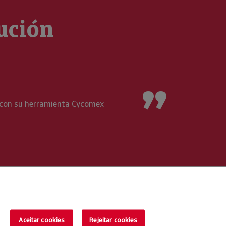
aución
rectora Financiera de Fournier
r riesgos y contar con Crédito y Caución nos da seguridad en
oner de un as en la manga
Aceitar cookies
Rejeitar cookies