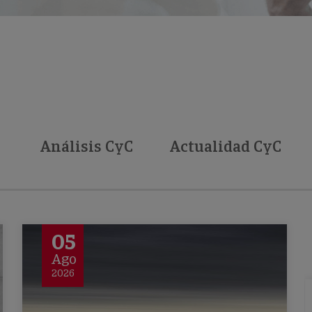
Análisis CyC
Actualidad CyC
05
Ago
2026