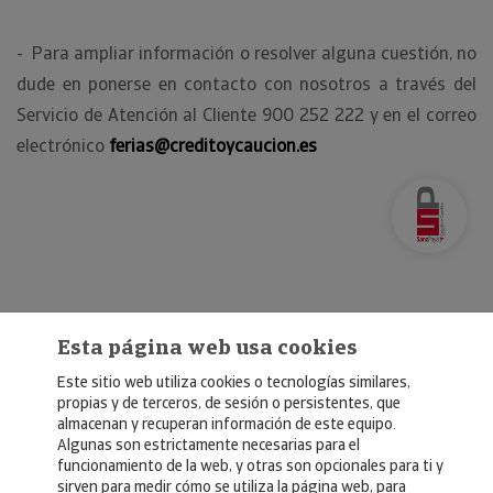
- Para ampliar información o resolver alguna cuestión, no
dude en ponerse en contacto con nosotros a través del
Servicio de Atención al Cliente 900 252 222 y en el correo
electrónico
ferias@creditoycaucion.es
Esta página web usa cookies
Este sitio web utiliza cookies o tecnologías similares,
propias y de terceros, de sesión o persistentes, que
almacenan y recuperan información de este equipo.
Algunas son estrictamente necesarias para el
© Copyright 2026, Crédito y Caución
funcionamiento de la web, y otras son opcionales para ti y
sirven para medir cómo se utiliza la página web, para