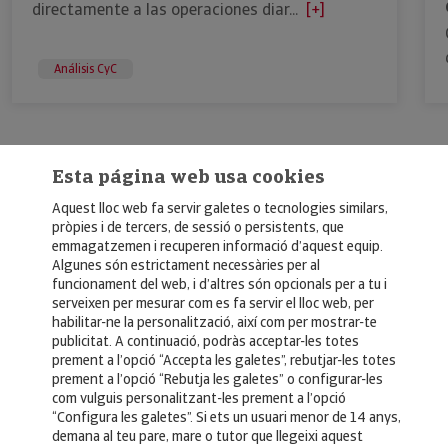
directamente a las operaciones diar...
[+]
Análisis CyC
Esta página web usa cookies
Aquest lloc web fa servir galetes o tecnologies similars,
pròpies i de tercers, de sessió o persistents, que
emmagatzemen i recuperen informació d’aquest equip.
Algunes són estrictament necessàries per al
funcionament del web, i d’altres són opcionals per a tu i
© Copyright 2026, Crédito y Caución
serveixen per mesurar com es fa servir el lloc web, per
habilitar-ne la personalització, així com per mostrar-te
Aviso Legal
publicitat. A continuació, podràs acceptar-les totes
prement a l’opció “Accepta les galetes”, rebutjar-les totes
Política de Privacidad
prement a l’opció “Rebutja les galetes” o configurar-les
com vulguis personalitzant-les prement a l’opció
RGPD
“Configura les galetes”. Si ets un usuari menor de 14 anys,
Política de Cookies
demana al teu pare, mare o tutor que llegeixi aquest