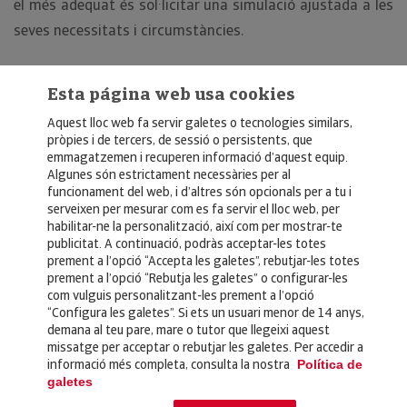
el més adequat és sol·licitar una simulació ajustada a les
seves necessitats i circumstàncies.
Esta página web usa cookies
Aquest lloc web fa servir galetes o tecnologies similars,
pròpies i de tercers, de sessió o persistents, que
emmagatzemen i recuperen informació d’aquest equip.
Algunes són estrictament necessàries per al
funcionament del web, i d’altres són opcionals per a tu i
© Copyright 2026, Crédito y Caución
serveixen per mesurar com es fa servir el lloc web, per
habilitar-ne la personalització, així com per mostrar-te
Aviso Legal
publicitat. A continuació, podràs acceptar-les totes
prement a l’opció “Accepta les galetes”, rebutjar-les totes
Política de Privacidad
prement a l’opció “Rebutja les galetes” o configurar-les
com vulguis personalitzant-les prement a l’opció
RGPD
“Configura les galetes”. Si ets un usuari menor de 14 anys,
Política de Cookies
demana al teu pare, mare o tutor que llegeixi aquest
missatge per acceptar o rebutjar les galetes. Per accedir a
informació més completa, consulta la nostra
Política de
Seguros
galetes