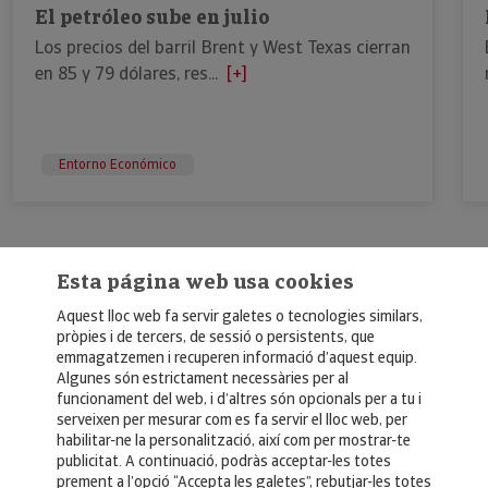
El petróleo sube en julio
Los precios del barril Brent y West Texas cierran
en 85 y 79 dólares, res...
[+]
Entorno Económico
Esta página web usa cookies
Aquest lloc web fa servir galetes o tecnologies similars,
pròpies i de tercers, de sessió o persistents, que
emmagatzemen i recuperen informació d’aquest equip.
Algunes són estrictament necessàries per al
funcionament del web, i d’altres són opcionals per a tu i
© Copyright 2026, Crédito y Caución
serveixen per mesurar com es fa servir el lloc web, per
habilitar-ne la personalització, així com per mostrar-te
Aviso Legal
publicitat. A continuació, podràs acceptar-les totes
prement a l’opció “Accepta les galetes”, rebutjar-les totes