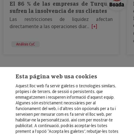
El 86 % de las empresas de Turquía
sufren la insolvencia de sus clientes
Las restricciones de liquidez afectan
directamente a las operaciones diar...
[+]
Análisis CyC
Esta página web usa cookies
Aquest lloc web fa servir galetes o tecnologies similars,
pròpies i de tercers, de sessió o persistents, que
emmagatzemen i recuperen informació d’aquest equip.
Algunes són estrictament necessàries per al
funcionament del web, i d’altres són opcionals per a tu i
© Copyright 2026, Crédito y Caución
serveixen per mesurar com es fa servir el lloc web, per
habilitar-ne la personalització, així com per mostrar-te
Aviso Legal
publicitat. A continuació, podràs acceptar-les totes
prement a l’opció “Accepta les galetes”, rebutjar-les totes
Política de Privacidad