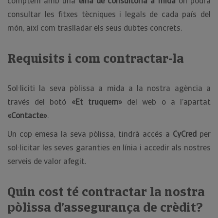
comptem amb una
eina de consultoria a mida
on podrà
consultar les fitxes tècniques i legals de cada país del
món, així com traslladar els seus dubtes concrets.
Requisits i com contractar-la
Sol·liciti la seva pòlissa a mida a la nostra agència a
través del botó
«Et truquem»
del web o a l’apartat
«Contacte»
.
Un cop emesa la seva pòlissa, tindrà accés a
CyCred
per
sol·licitar les seves garanties en línia i accedir als nostres
serveis de valor afegit.
Quin cost té contractar la nostra
pòlissa d’assegurança de crèdit?