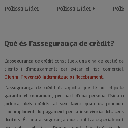
Pòlissa Líder
Pòlissa Líder +
Pòliss
Què és l’assegurança de crèdit?
L’assegurança de crèdit
constitueix una eina de gestió de
clients i d’impagaments per evitar el risc comercial.
Oferim: Prevenció, Indemnització i Recobrament
.
L’assegurança de crèdit
és aquella que té per objecte
garantir el cobrament, per part d’una persona física o
jurídica, dels crèdits al seu favor quan es produeix
l’incompliment de pagament per la insolvència dels seus
deutors
. És una assegurança que s’utilitza especialment
per cobrir el risc d’impagament (sinistre) en les