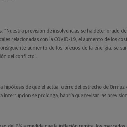
 “Nuestra previsión de insolvencias se ha deteriorado de
iscales relacionadas con la COVID-19, el aumento de los cos
 consiguiente aumento de los precios de la energía, se su
n del conflicto”.
 la hipótesis de que el actual cierre del estrecho de Ormu
 la interrupción se prolonga, habría que revisar las previsio
o del 6% a medida que la inflación remita, los mercados 