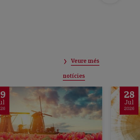
Veure més
notícies
29
28
ul
Jul
026
2026