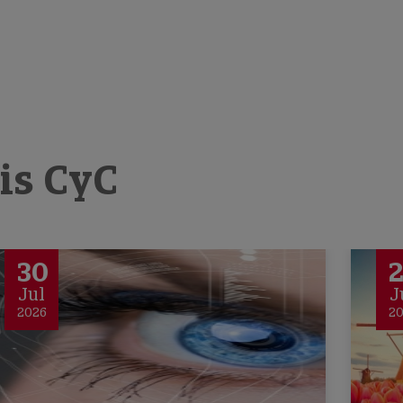
sis CyC
30
Jul
J
2026
2