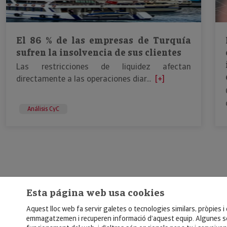
El 86 % de las empresas de Turquía
sufren la insolvencia de sus clientes
Las restricciones de liquidez afectan
directamente a las operaciones diar...
[+]
Análisis CyC
Esta página web usa cookies
Aquest lloc web fa servir galetes o tecnologies similars, pròpies i
emmagatzemen i recuperen informació d’aquest equip. Algunes só