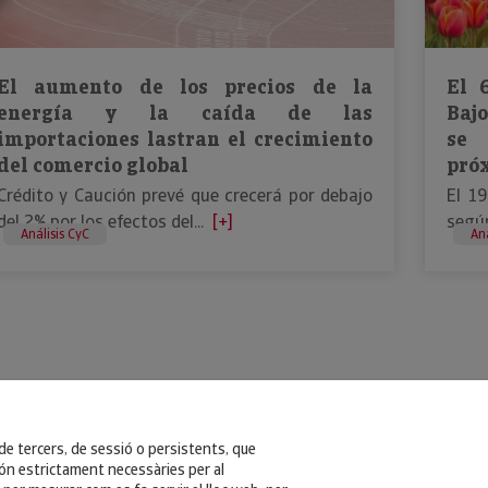
El aumento de los precios de la
El 
energía y la caída de las
Bajo
importaciones lastran el crecimiento
se 
del comercio global
pró
Crédito y Caución prevé que crecerá por debajo
El 1
del 2% por los efectos del...
[+]
según
Análisis CyC
Aná
 de tercers, de sessió o persistents, que
n estrictament necessàries per al