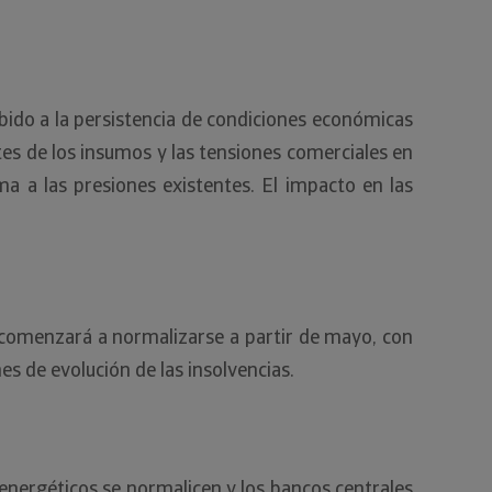
bido a la persistencia de condiciones económicas
tes de los insumos y las tensiones comerciales en
ma a las presiones existentes. El impacto en las
z comenzará a normalizarse a partir de mayo, con
nes de evolución de las insolvencias.
energéticos se normalicen y los bancos centrales