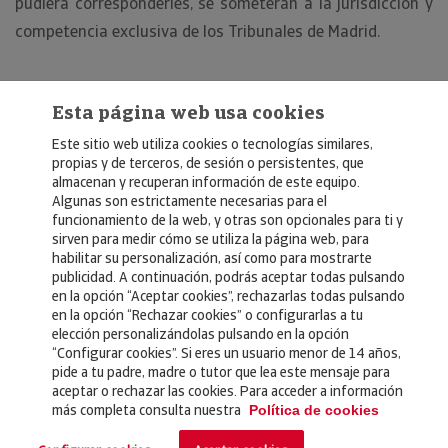
pudiera corresponderles, se someterán a la jurisdicción y
competencia exclusiva de los Tribunales de Madrid.
Esta página web usa cookies
Este sitio web utiliza cookies o tecnologías similares,
propias y de terceros, de sesión o persistentes, que
almacenan y recuperan información de este equipo.
Algunas son estrictamente necesarias para el
© Copyright 2026, Crédito y Caución
funcionamiento de la web, y otras son opcionales para ti y
sirven para medir cómo se utiliza la página web, para
Aviso Legal
habilitar su personalización, así como para mostrarte
publicidad. A continuación, podrás aceptar todas pulsando
Política de Privacidad
en la opción “Aceptar cookies”, rechazarlas todas pulsando
en la opción “Rechazar cookies” o configurarlas a tu
RGPD
elección personalizándolas pulsando en la opción
Política de Cookies
“Configurar cookies”. Si eres un usuario menor de 14 años,
pide a tu padre, madre o tutor que lea este mensaje para
aceptar o rechazar las cookies. Para acceder a información
Seguros
más completa consulta nuestra
Política de cookies
Noticias