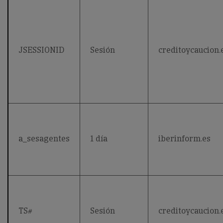
JSESSIONID
Sesión
creditoycaucion.
a_sesagentes
1 día
iberinform.es
TS#
Sesión
creditoycaucion.