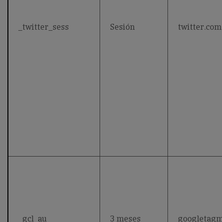
_twitter_sess
Sesión
twitter.com
_gcl_au
3 meses
googletag