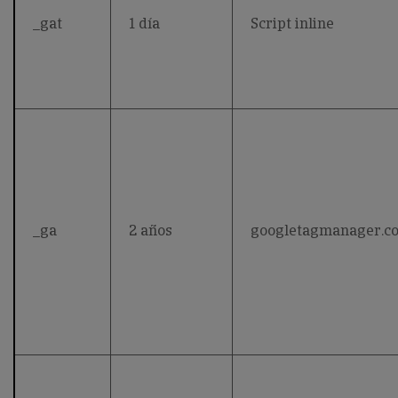
_gat
1 día
Script inline
_ga
2 años
googletagmanager.c