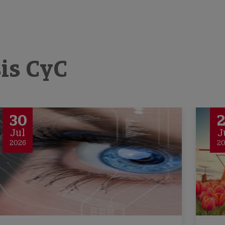
sis CyC
30
Jul
J
2026
2