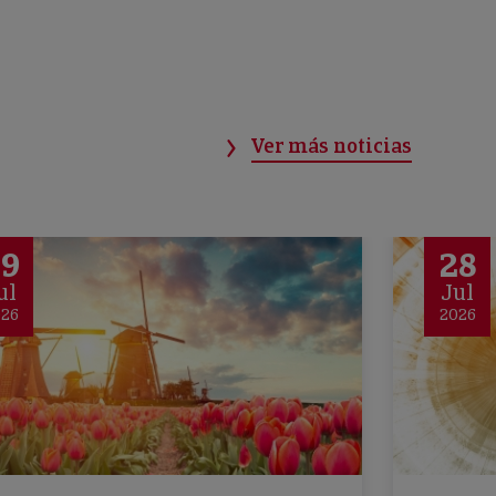
Ver más noticias
29
28
ul
Jul
026
2026