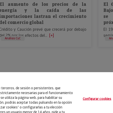
El aumento de los precios de la
El 
energía y la caída de las
Bajo
importaciones lastran el crecimiento
se 
del comercio global
pró
Crédito y Caución prevé que crecerá por debajo
El 1
del 2% por los efectos del...
[+]
según
Análisis CyC
Aná
e terceros, de sesión o persistentes, que
strictamente necesarias para el funcionamiento
se utiliza la página web, para habilitar su
Configurar cookies
ión, podrás aceptar todas pulsando en la opción
zar cookies” o configurarlas a tu elección
eres un usuario menor de 14 años, pide a tu