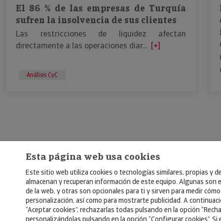
El 86 % de las empresas de Turquía
sufren la insolvencia de sus clientes
Las restricciones de liquidez afectan
directamente a las operaciones diar...
[+]
Análisis CyC
Esta página web usa cookies
Este sitio web utiliza cookies o tecnologías similares, propias y d
almacenan y recuperan información de este equipo. Algunas son e
de la web, y otras son opcionales para ti y sirven para medir cómo 
personalización, así como para mostrarte publicidad. A continuac
“Aceptar cookies”, rechazarlas todas pulsando en la opción “Recha
personalizándolas pulsando en la opción “Configurar cookies”. Si 