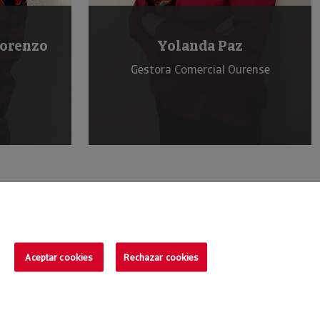
z
Isaac García
urense
Aceptar cookies
Rechazar cookies