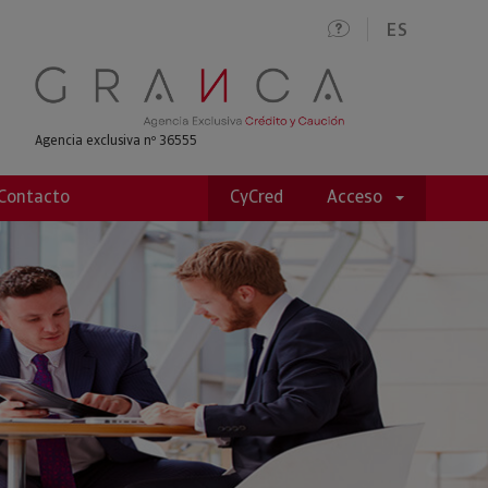
ES
Agencia exclusiva nº 36555
Contacto
CyCred
Acceso