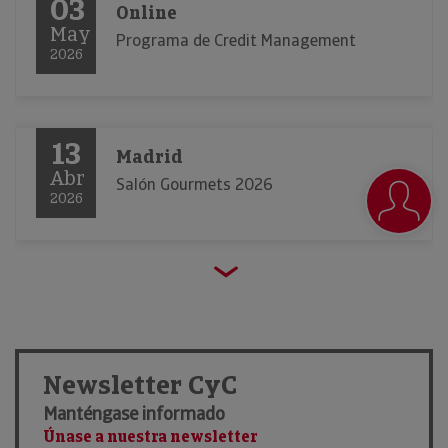
03
Online
May
Programa de Credit Management
2026
13
Madrid
Abr
Salón Gourmets 2026
2026
23
Barcelona
Mar
Alimentaria 2026
2026
Newsletter CyC
Manténgase informado
21
Únase a nuestra newsletter
Madrid