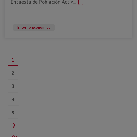
Encuesta de Población Activ...
[+]
Entorno Económico
1
2
3
4
5