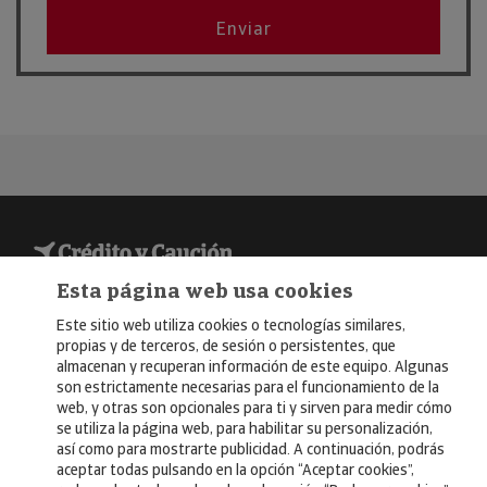
Ene
FITUR 2026
Enviar
2026
© Copyright 2026, Crédito y Caución
Esta página web usa cookies
Aviso Legal
Este sitio web utiliza cookies o tecnologías similares,
propias y de terceros, de sesión o persistentes, que
Política de Privacidad
almacenan y recuperan información de este equipo. Algunas
son estrictamente necesarias para el funcionamiento de la
RGPD
web, y otras son opcionales para ti y sirven para medir cómo
se utiliza la página web, para habilitar su personalización,
Política de Cookies
así como para mostrarte publicidad. A continuación, podrás
aceptar todas pulsando en la opción “Aceptar cookies”,