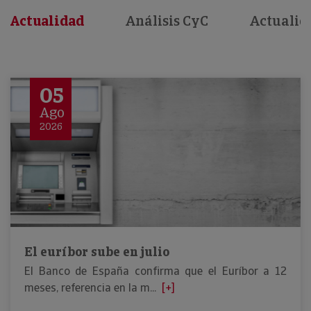
Actualidad
Análisis CyC
Actualid
05
Ago
2026
El euríbor sube en julio
El Banco de España confirma que el Euríbor a 12
meses, referencia en la m...
[+]