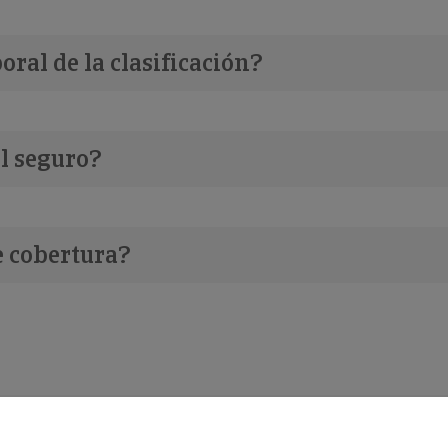
ral de la clasificación?
l seguro?
e cobertura?