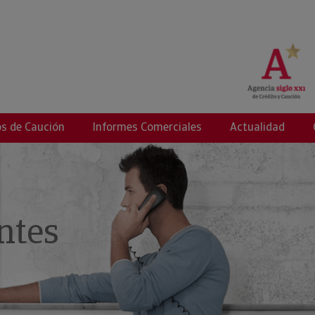
g
s de Caución
Informes Comerciales
Actualidad
ntes