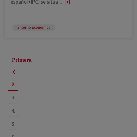
español (IPC) se sitúa ...
[+]
Entorno Económico
Primera
2
3
4
5