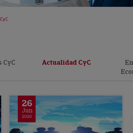
 CyC
s CyC
Actualidad CyC
En
Eco
26
Jun
2026