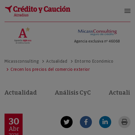
Micass Consulting
Agencia exclusiva nº 46068
Micassconsulting
Actualidad
Entorno Económico
Crecen los precios del comercio exterior
Actualidad
Análisis CyC
Actualid
30
Abr
2026