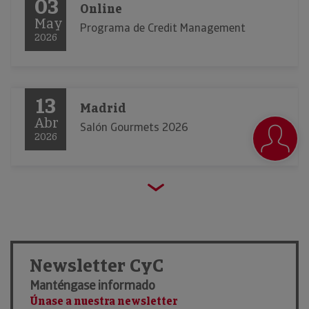
03
Online
May
Programa de Credit Management
2026
13
Madrid
Abr
Salón Gourmets 2026
2026
23
Barcelona
Mar
Alimentaria 2026
2026
Newsletter CyC
Manténgase informado
21
Únase a nuestra newsletter
Madrid