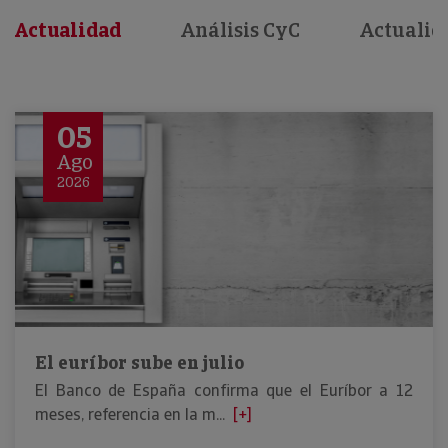
Actualidad
Análisis CyC
Actualid
05
Ago
2026
El euríbor sube en julio
El Banco de España confirma que el Euríbor a 12
meses, referencia en la m...
[+]