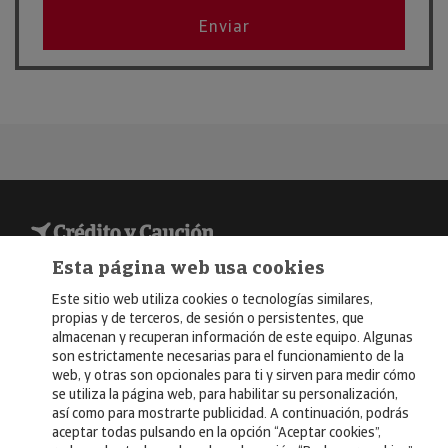
Ene
FITUR 2026
Enviar
2026
© Copyright 2026, Crédito y Caución
Esta página web usa cookies
Aviso Legal
Este sitio web utiliza cookies o tecnologías similares,
propias y de terceros, de sesión o persistentes, que
Política de Privacidad
almacenan y recuperan información de este equipo. Algunas
son estrictamente necesarias para el funcionamiento de la
RGPD
web, y otras son opcionales para ti y sirven para medir cómo
se utiliza la página web, para habilitar su personalización,
Política de Cookies
así como para mostrarte publicidad. A continuación, podrás
aceptar todas pulsando en la opción “Aceptar cookies”,