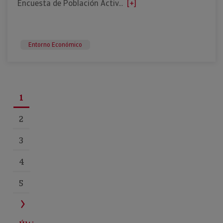
Encuesta de Población Activ...
[+]
Entorno Económico
1
2
3
4
5